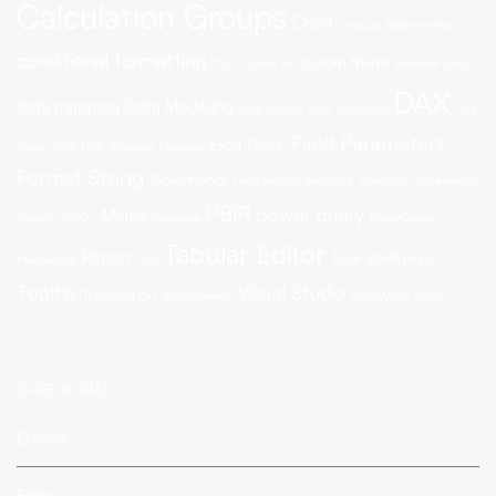
Calculation Groups
Chart
Circular Relationship
conditional formatting
custom theme
CSV
Custom dll
dataflow gen2
DAX
data mapping
Data Modeling
data quality
Data Validation
DAX
Field Parameters
Excel
Fabric
Query
DAX UDF
Dynamic Measure
Format String
Governance
Hexadecimal encoding
hierarchy
Incremental
PBIR
power query
Matrix
Refresh
INFO.*
Metadata
PowerQuery
Tabular Editor
Report
Time Intelligence
Precedence
RLS
Tooltip
Visual Studio
Translation
Transparency
Zero-Width Chars
CATEGORÍAS
Esbrina
Fabric