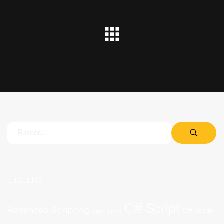
ETIQUETAS
C# Script
Advanced Scripting
C# Scripts
Apps
Binary