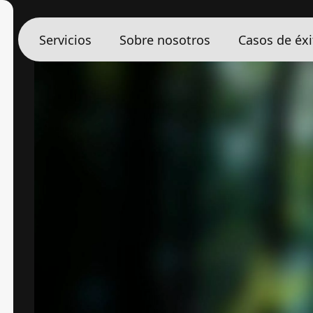
Publicado el 9 de febrero de 2026
por
Ainhoa Morrás
Servicios
Sobre nosotros
Casos de éxi