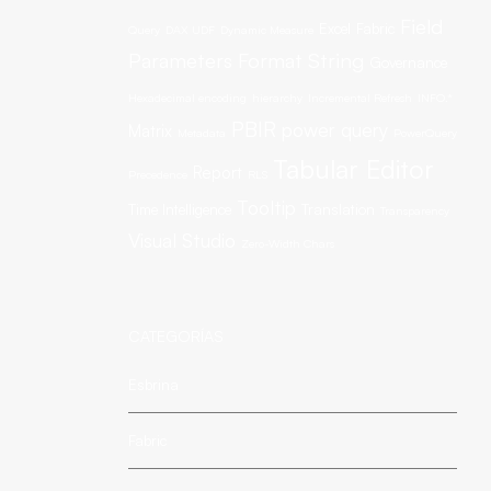
Field
Excel
Fabric
Query
DAX UDF
Dynamic Measure
Parameters
Format String
Governance
Hexadecimal encoding
hierarchy
Incremental Refresh
INFO.*
PBIR
power query
Matrix
Metadata
PowerQuery
Tabular Editor
Report
Precedence
RLS
Tooltip
Time Intelligence
Translation
Transparency
Visual Studio
Zero-Width Chars
CATEGORÍAS
Esbrina
Fabric