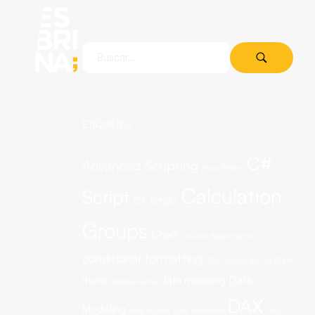
ETIQUETAS
C#
Advanced Scripting
Apps
Binary
Calculation
Script
C# Scripts
Groups
Chart
Circular Relationship
conditional formatting
custom
CSV
Custom dll
data mapping
Data
theme
dataflow gen2
DAX
Modeling
data quality
Data Validation
DAX