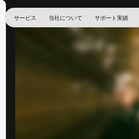
Posted on 9 de February de 2026
by
Ainhoa Morrás
サービス
当社について
サポート実績