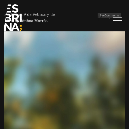
Posted on 9 de February de
No Comments
JA
2026
by
Ainhoa Morrás